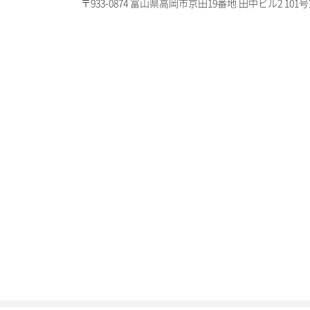
〒933-0874 富山県高岡市京田19番地 田中ビル2 101