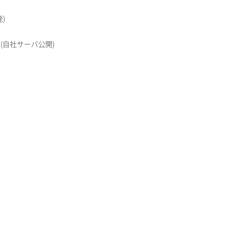
)
(自社サーバ公開)
行
行